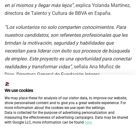
en sí mismos y llegar más lejos”
, explica Yolanda Martínez,
directora de Talento y Cultura de BBVA en España.
“Los voluntarios no solo comparten conocimientos. Para
nuestros candidatos, son referentes profesionales que les
brindan la motivación, seguridad y habilidades que
necesitan para liderar con éxito sus procesos de búsqueda
de empleo. Este proyecto es una oportunidad para conectar
realidades y transformar vidas”,
señala Ana Muñoz de
Dios, Directora General de Fundación Integra.
Anteriores
Siguientes
We use cookies
We may place these for analysis of our visitor data, to improve our website,
DESCUBRE MÁS
show personalised content and to give you a great website experience. For
more information about the cookies we use open the settings.
Data is collected for the purpose of advertising personalization and
DESCUBRE MÁS
measuring the effectiveness of advertising campaigns. Data may be shared
with Google LLC, more information can be found
here
.
BBVA