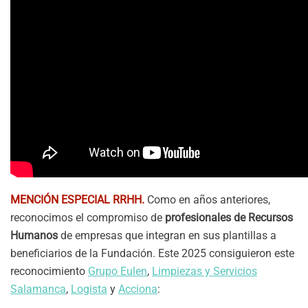
MENCIÓN ESPECIAL RRHH.
Como en años anteriores,
reconocimos el compromiso de
profesionales de Recursos
Humanos
de empresas que integran en sus plantillas a
beneficiarios de la Fundación. Este 2025 consiguieron este
reconocimiento
Grupo Eulen
,
Limpiezas y Servicios
Salamanca
,
Logista
y
Acciona
: