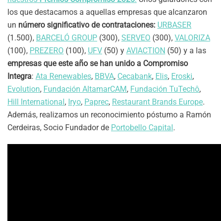
los que destacamos a aquellas empresas que alcanzaron
un
número significativo de
contrataciones:
URBASER
(1.500),
BARCELÓ GROUP
(300),
SERVEO
(300),
VALORIZA
(100),
PREZERO
(100),
UFV
(50) y
AVIACTION
(50) y a las
empresas que este año se han unido a Compromiso
Integra
:
Ata Renewables
,
BBVA
,
Cecabank
,
Elis
,
Eroski
,
Evolution
,
Fundación AltamarCAM
,
Fundación TuTechô
,
Hill International
,
Iryo
,
Paprec
,
Restaurant Brands Europe
.
Además, realizamos un reconocimiento póstumo a Ramón
Cerdeiras, Socio Fundador de
Portobello Capital
.