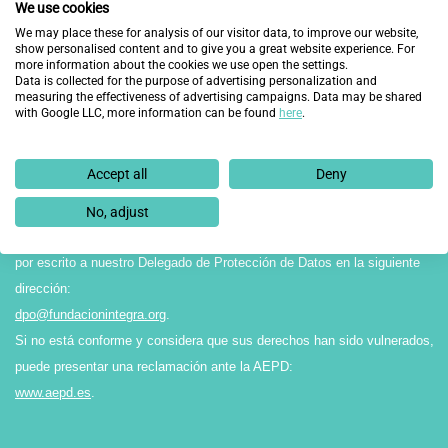
informamos que el Responsable del tratamiento de los datos recabados
We use cookies
en el presente formulario es FUNDACIÓN INTEGRA, y éstos serán
We may place these for analysis of our visitor data, to improve our website,
show personalised content and to give you a great website experience. For
tratados con la finalidad de gestionar su solicitud.
more information about the cookies we use open the settings.
La legitimación para el tratamiento de sus datos reside en el
Data is collected for the purpose of advertising personalization and
measuring the effectiveness of advertising campaigns. Data may be shared
consentimiento expreso por parte del interesado/a, y éstos no serán
with Google LLC, more information can be found
here
.
cedidos a terceros salvo obligación legal. Asimismo, le comunicamos que
sus datos no serán objeto de transferencias internacionales ni perfilado.
Accept all
Deny
Finalmente, le recordamos que puede ejercitar sus derechos de acceso,
rectificación, supresión, limitación o portabilidad, entre otros reconocidos
No, adjust
en la normativa vigente en materia de protección de datos, dirigiéndose
por escrito a nuestro Delegado de Protección de Datos en la siguiente
dirección:
dpo@fundacionintegra.org
.
Si no está conforme y considera que sus derechos han sido vulnerados,
puede presentar una reclamación ante la AEPD:
www.aepd.es
.