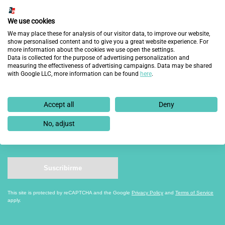
¿Quieres enterarte de lo último?
We use cookies
We may place these for analysis of our visitor data, to improve our website,
show personalised content and to give you a great website experience. For
more information about the cookies we use open the settings.
Data is collected for the purpose of advertising personalization and
measuring the effectiveness of advertising campaigns. Data may be shared
with Google LLC, more information can be found
here
.
Accept all
Deny
No, adjust
He leído, entiendo y acepto la
política de privacidad.
This site is protected by reCAPTCHA and the Google
Privacy Policy
and
Terms of Service
apply.