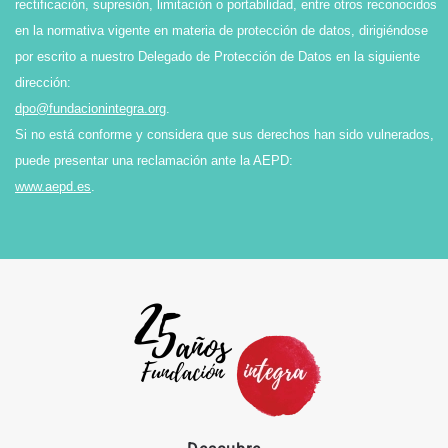
rectificación, supresión, limitación o portabilidad, entre otros reconocidos
en la normativa vigente en materia de protección de datos, dirigiéndose
por escrito a nuestro Delegado de Protección de Datos en la siguiente
dirección:
dpo@fundacionintegra.org
.
Si no está conforme y considera que sus derechos han sido vulnerados,
puede presentar una reclamación ante la AEPD:
www.aepd.es
.