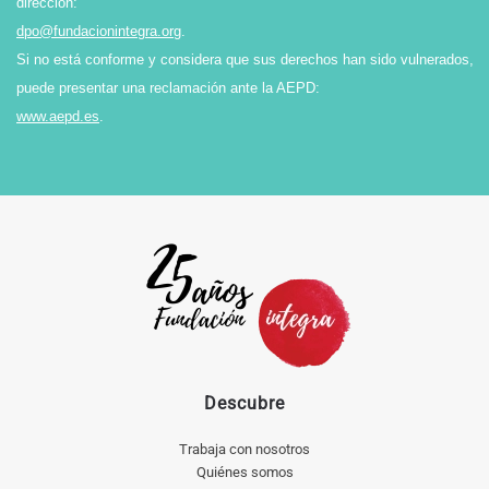
dirección:
dpo@fundacionintegra.org
.
Si no está conforme y considera que sus derechos han sido vulnerados,
puede presentar una reclamación ante la AEPD:
www.aepd.es
.
Descubre
Trabaja con nosotros
Quiénes somos