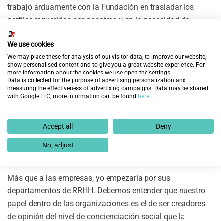
trabajó arduamente con la Fundación en trasladar los
perfiles requeridos por nosotros y en la necesidad de
cumplir con los procedimientos internos, especialmente los
We use cookies
de seguridad.
We may place these for analysis of our visitor data, to improve our website,
show personalised content and to give you a great website experience. For
Su tesón es el mejor ejemplo del nivel de sensibilización y
more information about the cookies we use open the settings.
compromiso social que mantenemos así como de la
Data is collected for the purpose of advertising personalization and
measuring the effectiveness of advertising campaigns. Data may be shared
voluntad de integración y del respeto a la diversidad.
with Google LLC, more information can be found
here
.
Por último, ¿qué le diría a otras empresas para que pierdan
Accept all
Deny
sus prejuicios y contraten a personas procedentes de
colectivos de exclusión social, a través de Fundación
No, adjust
Integra?
Más que a las empresas, yo empezaría por sus
departamentos de RRHH. Debemos entender que nuestro
papel dentro de las organizaciones es el de ser creadores
de opinión del nivel de concienciación social que la