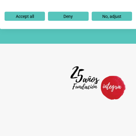
Accept all
Deny
No, adjust