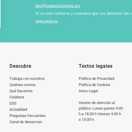
dpo@fundacionintegra.org
.
Si no está conforme y considera que sus derechos han 
www.aepd.es
.
Descubre
Textos legales
Trabaja con nosotros
Política de Privacidad
Quiénes somos
Política de Cookies
Qué hacemos
Aviso Legal
Colabora
Horario de atención al
ESG
público: Lunes-jueves 9:00
Actualidad
h a 18:30 h Viernes 9:00 h
Preguntas frecuentes
a 15:00 h.
Canal de denuncias