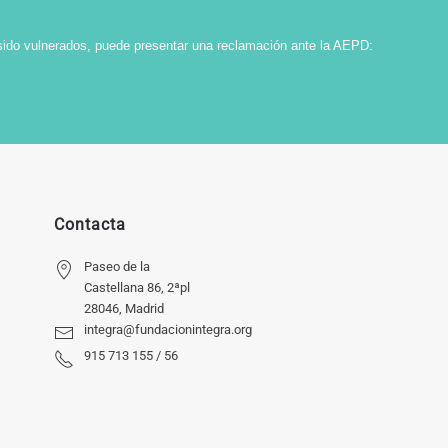
sido vulnerados, puede presentar una reclamación ante la AEPD:
Contacta
Paseo de la
Castellana 86, 2ªpl
28046, Madrid
integra@fundacionintegra.org
915 713 155 / 56