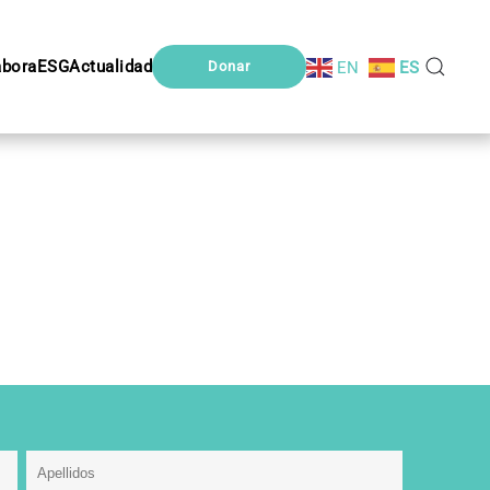
abora
ESG
Actualidad
EN
ES
Donar