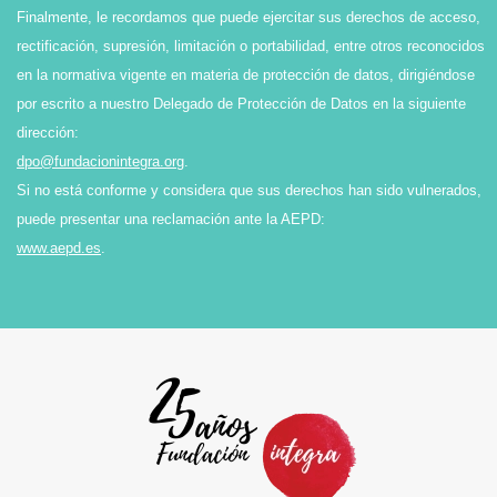
Finalmente, le recordamos que puede ejercitar sus derechos de acceso,
rectificación, supresión, limitación o portabilidad, entre otros reconocidos
en la normativa vigente en materia de protección de datos, dirigiéndose
por escrito a nuestro Delegado de Protección de Datos en la siguiente
dirección:
dpo@fundacionintegra.org
.
Si no está conforme y considera que sus derechos han sido vulnerados,
puede presentar una reclamación ante la AEPD:
www.aepd.es
.