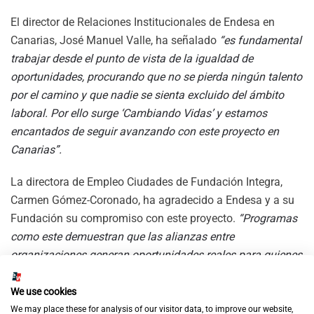
El director de Relaciones Institucionales de Endesa en
Canarias, José Manuel Valle, ha señalado
“es fundamental
trabajar desde el punto de vista de la igualdad de
oportunidades, procurando que no se pierda ningún talento
por el camino y que nadie se sienta excluido del ámbito
laboral. Por ello surge ‘Cambiando Vidas’ y estamos
encantados de seguir avanzando con este proyecto en
Canarias”.
La directora de Empleo Ciudades de Fundación Integra,
Carmen Gómez-Coronado, ha agradecido a Endesa y a su
Fundación su compromiso con este proyecto.
“Programas
como este demuestran que las alianzas entre
organizaciones generan oportunidades reales para quienes
más lo necesitan. Un empleo les cambia la vida, a ellos y a
sus familias. Les permite retomar las riendas de su futuro y
We use cookies
afrontar con seguridad su nuevo proyecto vital lejos de la
We may place these for analysis of our visitor data, to improve our website,