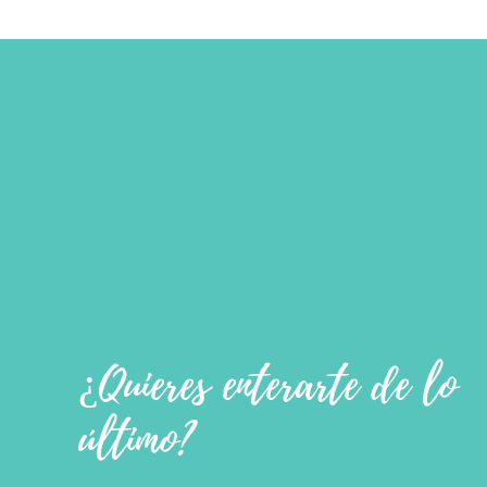
¿Quieres enterarte de lo
último?