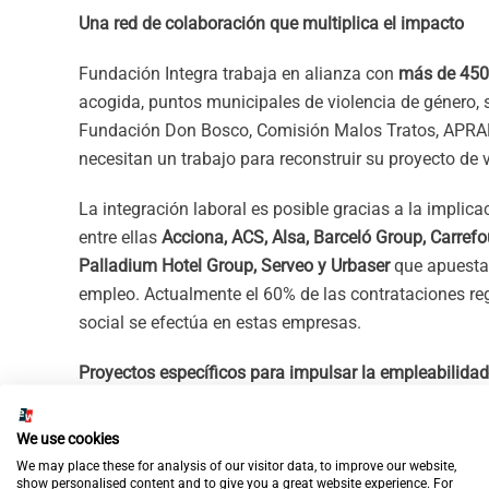
Una red de colaboración que multiplica el impacto
Fundación Integra trabaja en alianza con
más de 450 
acogida, puntos municipales de violencia de género, s
Fundación Don Bosco, Comisión Malos Tratos, APRAM
necesitan un trabajo para reconstruir su proyecto de 
La integración laboral es posible gracias a la implic
entre ellas
Acciona, ACS, Alsa, Barceló Group, Carrefou
Palladium Hotel Group, Serveo y Urbaser
que apuestan
empleo. Actualmente el 60% de las contrataciones re
social se efectúa en estas empresas.
Proyectos específicos para impulsar la empleabilida
En 2025, la Fundación desarrolló, además,
10 proyect
We use cookies
casi más de 300 mujeres
, junto a entidades como Fu
We may place these for analysis of our visitor data, to improve our website,
Fundación Iberdrola, Fundación Repsol, Fundación Rov
show personalised content and to give you a great website experience. For