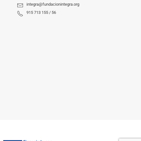
integra@fundacionintegra.org
915 713 155 / 56