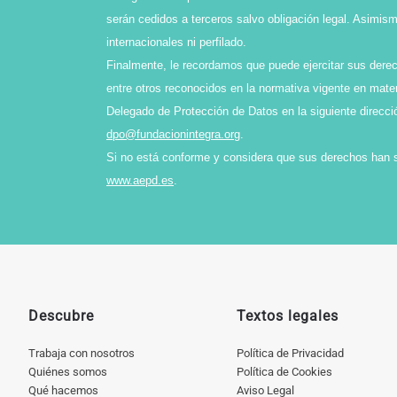
serán cedidos a terceros salvo obligación legal. Asimi
internacionales ni perfilado.
Finalmente, le recordamos que puede ejercitar sus derech
entre otros reconocidos en la normativa vigente en mater
Delegado de Protección de Datos en la siguiente direcci
dpo@fundacionintegra.org
.
Si no está conforme y considera que sus derechos han 
www.aepd.es
.
Descubre
Textos legales
Trabaja con nosotros
Política de Privacidad
Quiénes somos
Política de Cookies
Qué hacemos
Aviso Legal