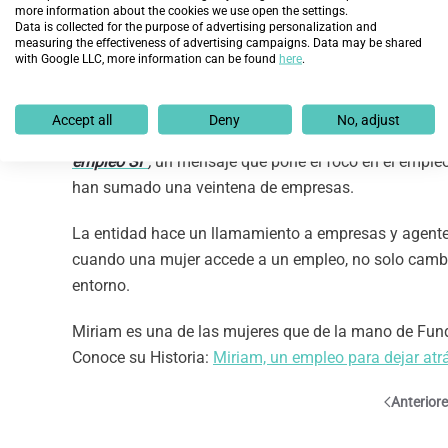
more information about the cookies we use open the settings.
programas combinan formación, acompañamiento indiv
Data is collected for the purpose of advertising personalization and
tanto las competencias profesionales como la confian
measuring the effectiveness of advertising campaigns. Data may be shared
with Google LLC, more information can be found
here
.
El pasado No define su futuro. Un empleo SÍ
Accept all
Deny
No, adjust
Con motivo del 8M,
Fundación Integra lanza la camp
empleo SÍ”
,
un mensaje que pone el foco en el empleo c
han sumado una veintena de empresas.
La entidad hace un llamamiento a empresas y agente
cuando una mujer accede a un empleo, no solo cambia
entorno.
Miriam es una de las mujeres que de la mano de Fund
Conoce su Historia:
Miriam, un empleo para dejar atrá
Anterior