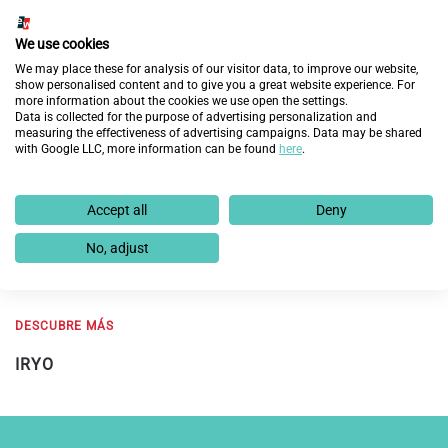
los profesionales de la compañía
mejorar la empleabilidad
de los candidatos de la Fundación brindándoles formación
We use cookies
prelaboral.
We may place these for analysis of our visitor data, to improve our website,
show personalised content and to give you a great website experience. For
more information about the cookies we use open the settings.
Fundación Integra
, con la colaboración de compañías
Data is collected for the purpose of advertising personalization and
como iryo, ha facilitado desde 2001 más de
24.500
measuring the effectiveness of advertising campaigns. Data may be shared
with Google LLC, more information can be found
here
.
empleos
para personas que gracias a ese trabajo han
podido salir adelante junto a sus familias.
Accept all
Deny
Anteriores
Siguientes
No, adjust
DESCUBRE MÁS
DESCUBRE MÁS
IRYO