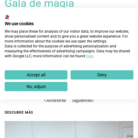
Gala de magia
We use cookies
We may place these for analysis of our visitor data, to improve our website,
show personalised content and to give you a great website experience. For
Gala de magia
more information about the cookies we use open the settings.
Data is collected for the purpose of advertising personalization and
measuring the effectiveness of advertising campaigns. Data may be shared
with Google LLC, more information can be found
here
.
Accept all
Deny
Gala de magia
No, adjust
Anteriores
Siguientes
DESCUBRE MÁS