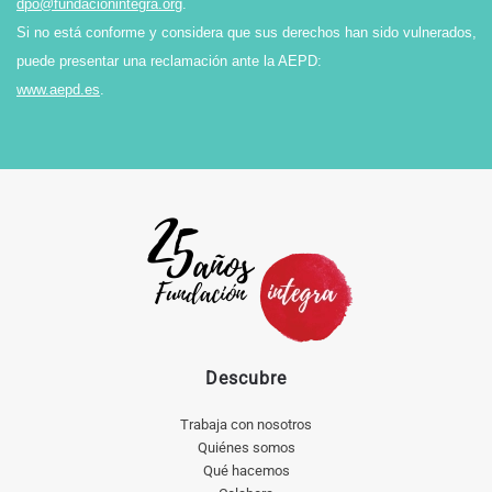
dpo@fundacionintegra.org
.
Si no está conforme y considera que sus derechos han sido vulnerados,
puede presentar una reclamación ante la AEPD:
www.aepd.es
.
Descubre
Trabaja con nosotros
Quiénes somos
Qué hacemos