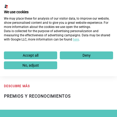
We use cookies
We may place these for analysis of our visitor data, to improve our website,
show personalised content and to give you a great website experience. For
more information about the cookies we use open the settings.
Data is collected for the purpose of advertising personalization and
measuring the effectiveness of advertising campaigns. Data may be shared
with Google LLC, more information can be found
here
.
Accept all
Deny
Fundación Integra galardonada por INESE en los
Premios Solidarios del Seguro
No, adjust
20 de noviembre de 2024
DESCUBRE MÁS
PREMIOS Y RECONOCIMIENTOS