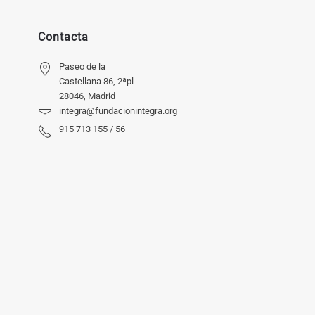
Contacta
Paseo de la
Castellana 86, 2ªpl
28046, Madrid
integra@fundacionintegra.org
915 713 155 / 56