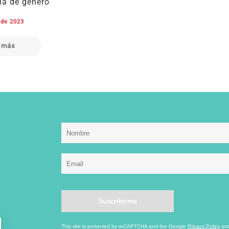
ia de género
 de 2023
 más
This site is protected by reCAPTCHA and the Google
Privacy Policy
an