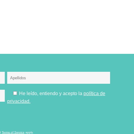
He leído, entiendo y acepto la
política de
privacidad.
d
Terms of Service
apply.