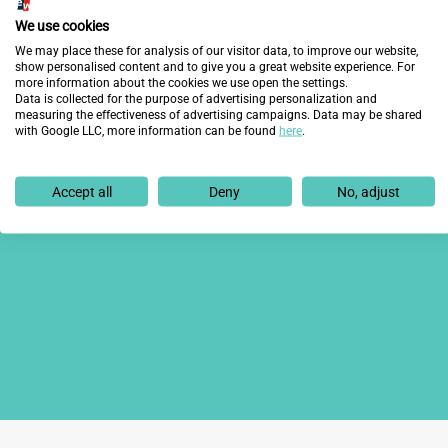
We use cookies
¿Quieres enterarte de lo
We may place these for analysis of our visitor data, to improve our website,
show personalised content and to give you a great website experience. For
último?
more information about the cookies we use open the settings.
Data is collected for the purpose of advertising personalization and
measuring the effectiveness of advertising campaigns. Data may be shared
with Google LLC, more information can be found
here
.
Accept all
Deny
No, adjust