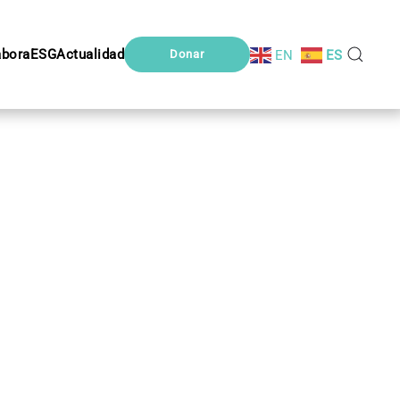
abora
ESG
Actualidad
EN
ES
Donar