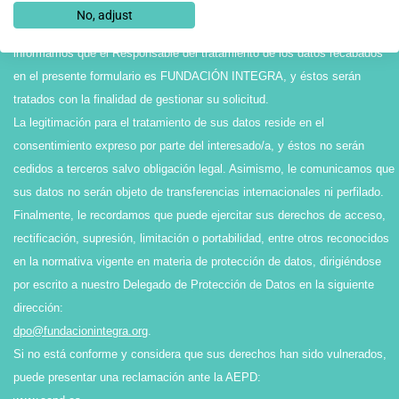
*En cumplimiento de la Ley Orgánica 3/2018, de 5 de diciembre, de
No, adjust
Protección de Datos personales y Garantía de los Derechos Digitales, le
informamos que el Responsable del tratamiento de los datos recabados
en el presente formulario es FUNDACIÓN INTEGRA, y éstos serán
tratados con la finalidad de gestionar su solicitud.
La legitimación para el tratamiento de sus datos reside en el
consentimiento expreso por parte del interesado/a, y éstos no serán
cedidos a terceros salvo obligación legal. Asimismo, le comunicamos que
sus datos no serán objeto de transferencias internacionales ni perfilado.
Finalmente, le recordamos que puede ejercitar sus derechos de acceso,
rectificación, supresión, limitación o portabilidad, entre otros reconocidos
en la normativa vigente en materia de protección de datos, dirigiéndose
por escrito a nuestro Delegado de Protección de Datos en la siguiente
dirección:
dpo@fundacionintegra.org
.
Si no está conforme y considera que sus derechos han sido vulnerados,
puede presentar una reclamación ante la AEPD: