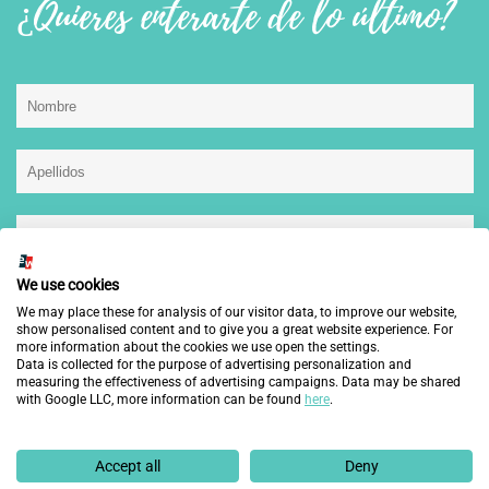
¿Quieres enterarte de lo último?
We use cookies
He leído, entiendo y acepto la
política de privacidad.
We may place these for analysis of our visitor data, to improve our website,
show personalised content and to give you a great website experience. For
more information about the cookies we use open the settings.
Data is collected for the purpose of advertising personalization and
measuring the effectiveness of advertising campaigns. Data may be shared
with Google LLC, more information can be found
here
.
This site is protected by reCAPTCHA and the Google
Privacy Policy
and
Terms of Service
apply.
Accept all
Deny