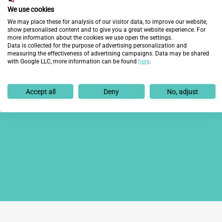
¿Quieres enterarte de lo
We use cookies
We may place these for analysis of our visitor data, to improve our website,
show personalised content and to give you a great website experience. For
último?
more information about the cookies we use open the settings.
Data is collected for the purpose of advertising personalization and
measuring the effectiveness of advertising campaigns. Data may be shared
with Google LLC, more information can be found
here
.
Accept all
Deny
No, adjust