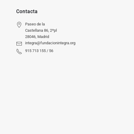
Contacta
Paseo de la
Castellana 86, 2ªpl
28046, Madrid
integra@fundacionintegra.org
915 713 155 / 56