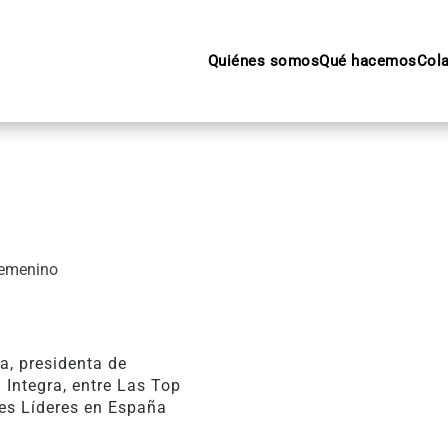
Quiénes somos
Qué hacemos
Col
femenino
a, presidenta de
 Integra, entre Las Top
es Líderes en España