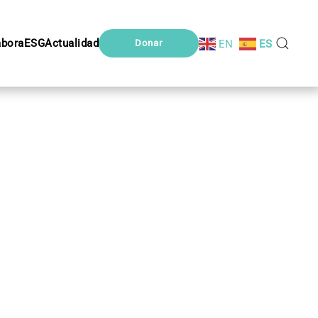
abora
ESG
Actualidad
EN
ES
Donar