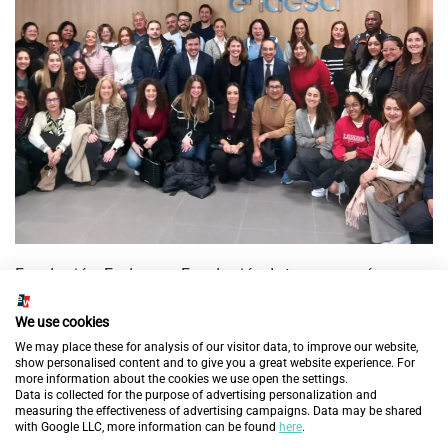
Fundación Endesa y Fundación Integra prevén
mejorar la empleabilidad de 60 personas en
exclusión social en Aragón con la nueva edición del
We use cookies
programa ‘Cambiando Vidas’
We may place these for analysis of our visitor data, to improve our website,
show personalised content and to give you a great website experience. For
more information about the cookies we use open the settings.
19 de febrero de 2025
Data is collected for the purpose of advertising personalization and
measuring the effectiveness of advertising campaigns. Data may be shared
with Google LLC, more information can be found
here
.
DESCUBRE MÁS