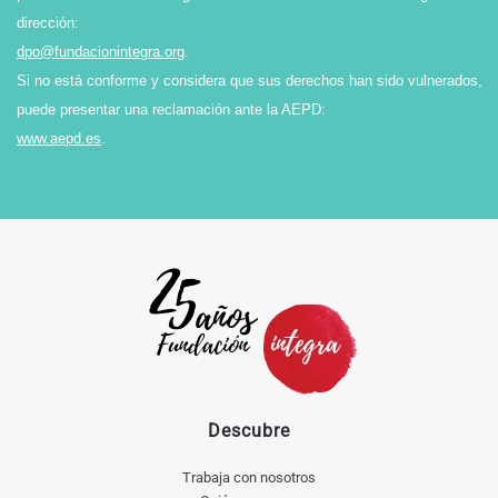
dirección:
dpo@fundacionintegra.org
.
Si no está conforme y considera que sus derechos han sido vulnerados,
puede presentar una reclamación ante la AEPD:
www.aepd.es
.
Descubre
Trabaja con nosotros