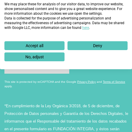
We may place these for analysis of our visitor data, to improve our website,
show personalised content and to give you a great website experience. For
more information about the cookies we use open the settings.
Data is collected for the purpose of advertising personalization and
measuring the effectiveness of advertising campaigns. Data may be shared
with Google LLC, more information can be found
here
.
Accept all
Deny
He leído, entiendo y acepto la
política de privacidad.
No, adjust
This site is protected by reCAPTCHA and the Google
Privacy Policy
and
Terms of Service
apply.
*En cumplimiento de la Ley Orgánica 3/2018, de 5 de diciembre, de
Protección de Datos personales y Garantía de los Derechos Digitales, le
informamos que el Responsable del tratamiento de los datos recabados
en el presente formulario es FUNDACIÓN INTEGRA, y éstos serán