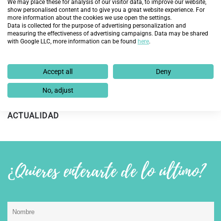
We may place these for analysis of our visitor data, to improve our website,
show personalised content and to give you a great website experience. For
Fundación Endesa y Fundación Integra prevén
more information about the cookies we use open the settings.
Data is collected for the purpose of advertising personalization and
mejorar la empleabilidad de 60 personas en
measuring the effectiveness of advertising campaigns. Data may be shared
exclusión social en Aragón con la nueva edición del
with Google LLC, more information can be found
here
.
programa ‘Cambiando Vidas’
19 de febrero de 2025
Accept all
Deny
No, adjust
DESCUBRE MÁS
ACTUALIDAD
¿Quieres enterarte de lo último?