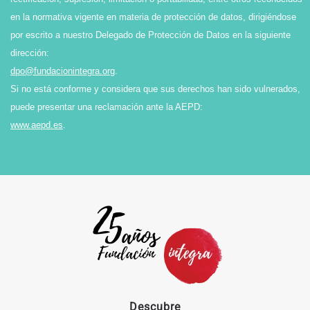
en la normativa vigente en materia de protección de datos, dirigiéndose
por escrito a nuestro Delegado de Protección de Datos en la siguiente
dirección:
dpo@fundacionintegra.org
.
Si no está conforme y considera que sus derechos han sido vulnerados,
puede presentar una reclamación ante la AEPD:
www.aepd.es
.
Descubre