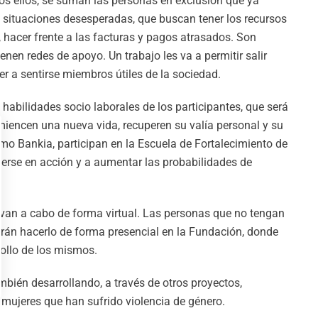
dos ellos, se suman las personas en exclusión que ya
situaciones desesperadas, que buscan tener los recursos
 hacer frente a las facturas y pagos atrasados. Son
nen redes de apoyo. Un trabajo les va a permitir salir
r a sentirse miembros útiles de la sociedad.
habilidades socio laborales de los participantes, que será
iencen una nueva vida, recuperen su valía personal y su
mo Bankia, participan en la Escuela de Fortalecimiento de
nerse en acción y a aumentar las probabilidades de
evan a cabo de forma virtual. Las personas que no tengan
odrán hacerlo de forma presencial en la Fundación, donde
ollo de los mismos.
bién desarrollando, a través de otros proyectos,
 mujeres que han sufrido violencia de género.