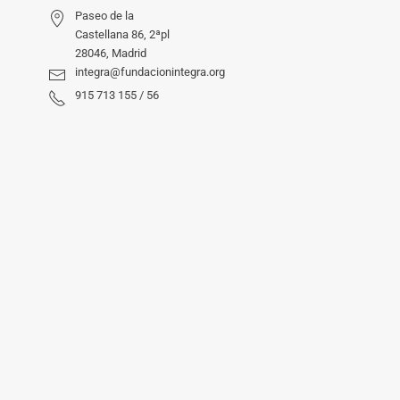
Paseo de la
Castellana 86, 2ªpl
28046, Madrid
integra@fundacionintegra.org
915 713 155 / 56