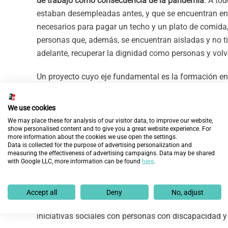
de trabajo como consecuencia de la pandemia
. A to
estaban desempleadas antes, y que se encuentran en 
necesarios para pagar un techo y un plato de comida,
personas que, además, se encuentran aisladas y no tie
adelante, recuperar la dignidad como personas y volve
Un proyecto cuyo eje fundamental es la formación en 
la clave para que
20 personas en exclusión social
com
independencia. Para ello, voluntarios de empresas co
We use cookies
la Fundación impartiendo talleres, ayudándoles a po
We may place these for analysis of our visitor data, to improve our website,
show personalised content and to give you a great website experience. For
superar con éxito una entrevista de trabajo.
more information about the cookies we use open the settings.
Data is collected for the purpose of advertising personalization and
Desde que comenzó la pandemia, estos talleres se ll
measuring the effectiveness of advertising campaigns. Data may be shared
with Google LLC, more information can be found
here
.
ni los recursos ni medios necesarios poder asistir p
se dan todas las medidas de seguridad para el desarr
Accept all
Deny
No, adjust
Bankia y Fundación Integra colaboran desde 2015
tam
iniciativas sociales con personas con discapacidad y