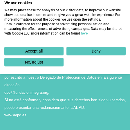
informamos que el Responsable del tratamiento de los datos recabados
We use cookies
en el presente formulario es FUNDACIÓN INTEGRA, y éstos serán
We may place these for analysis of our visitor data, to improve our website,
show personalised content and to give you a great website experience. For
tratados con la finalidad de gestionar su solicitud.
more information about the cookies we use open the settings.
Data is collected for the purpose of advertising personalization and
La legitimación para el tratamiento de sus datos reside en el
measuring the effectiveness of advertising campaigns. Data may be shared
consentimiento expreso por parte del interesado/a, y éstos no serán
with Google LLC, more information can be found
here
.
cedidos a terceros salvo obligación legal. Asimismo, le comunicamos que
sus datos no serán objeto de transferencias internacionales ni perfilado.
Accept all
Deny
Finalmente, le recordamos que puede ejercitar sus derechos de acceso,
No, adjust
rectificación, supresión, limitación o portabilidad, entre otros reconocidos
en la normativa vigente en materia de protección de datos, dirigiéndose
por escrito a nuestro Delegado de Protección de Datos en la siguiente
dirección:
dpo@fundacionintegra.org
.
Si no está conforme y considera que sus derechos han sido vulnerados,
puede presentar una reclamación ante la AEPD:
www.aepd.es
.