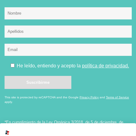
He leído, entiendo y acepto la
política de privacidad.
This site is protected by reCAPTCHA and the Google
Privacy Policy
and
Terms of Service
apply.
*En cumplimiento de la Ley Orgánica 3/2018, de 5 de diciembre, de
Protección de Datos personales y Garantía de los Derechos Digitales, le