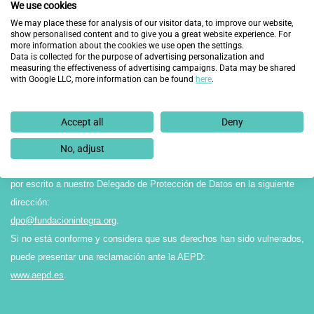
informamos que el Responsable del tratamiento de los datos recabados
We use cookies
en el presente formulario es FUNDACIÓN INTEGRA, y éstos serán
We may place these for analysis of our visitor data, to improve our website,
show personalised content and to give you a great website experience. For
tratados con la finalidad de gestionar su solicitud.
more information about the cookies we use open the settings.
La legitimación para el tratamiento de sus datos reside en el
Data is collected for the purpose of advertising personalization and
measuring the effectiveness of advertising campaigns. Data may be shared
consentimiento expreso por parte del interesado/a, y éstos no serán
with Google LLC, more information can be found
here
.
cedidos a terceros salvo obligación legal. Asimismo, le comunicamos que
sus datos no serán objeto de transferencias internacionales ni perfilado.
Accept all
Deny
Finalmente, le recordamos que puede ejercitar sus derechos de acceso,
rectificación, supresión, limitación o portabilidad, entre otros reconocidos
No, adjust
en la normativa vigente en materia de protección de datos, dirigiéndose
por escrito a nuestro Delegado de Protección de Datos en la siguiente
dirección:
dpo@fundacionintegra.org
.
Si no está conforme y considera que sus derechos han sido vulnerados,
puede presentar una reclamación ante la AEPD:
www.aepd.es
.