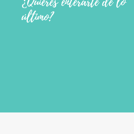
¿Quieres enterarte de lo
último?