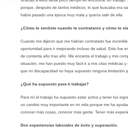
Gracias a ellos tardé poco tiempo en encontrar un trabaj
porque, después de tantos médicos, lo que buscaba era salir
había pasado una época muy mala y quería salir de ella.
¿Cómo te sentiste cuando te contrataron y cómo te si
Cuando me dijeron que me habían contratado fue increíble
oportunidad para ir mejorando incluso de salud. Esto fue e
de contenta año tras año. Me encanta el trabajo y mis com
situación, me han puesto muy fácil ir a mis citas médicas
que mi discapacidad no haya supuesto ninguna limitación p
¿Qué ha supuesto para ti trabajar?
Para mí el trabajo ha supuesto estar activa y tener los in
un cambio muy importante en mi vida porque me ha ayudad
conocer más cosas, conocer más gente. Tener más experie
Dos experiencias laborales de éxito y superación.