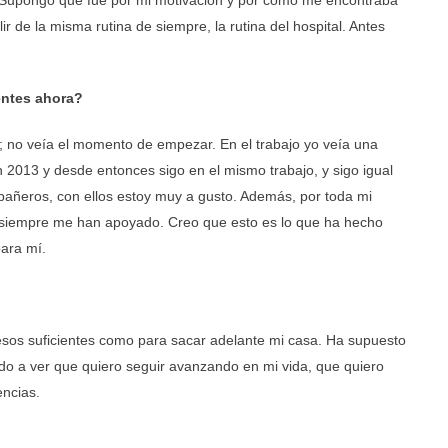
o. Supongo que fue por mi motivación y por cómo me encontraba
 de la misma rutina de siempre, la rutina del hospital. Antes
entes ahora?
; no veía el momento de empezar. En el trabajo yo veía una
n 2013 y desde entonces sigo en el mismo trabajo, y sigo igual
pañeros, con ellos estoy muy a gusto. Además, por toda mi
 y siempre me han apoyado. Creo que esto es lo que ha hecho
ara mí.
gresos suficientes como para sacar adelante mi casa. Ha supuesto
o a ver que quiero seguir avanzando en mi vida, que quiero
ncias.