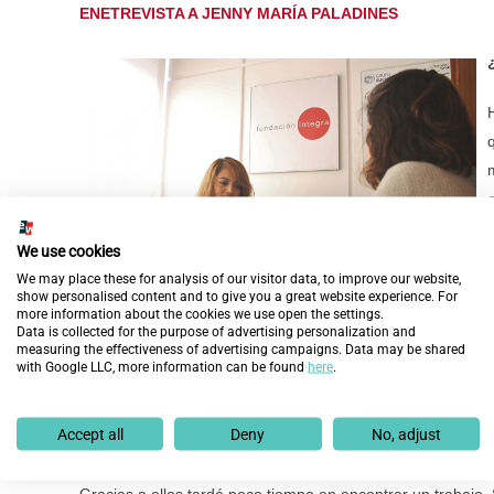
ENETREVISTA A JENNY MARÍA PALADINES
We use cookies
We may place these for analysis of our visitor data, to improve our website,
show personalised content and to give you a great website experience. For
more information about the cookies we use open the settings.
Data is collected for the purpose of advertising personalization and
y me pusieron en contacto con ellos para que me ayudaran 
measuring the effectiveness of advertising campaigns. Data may be shared
oportunidad para trabajar.
with Google LLC, more information can be found
here
.
¿Cómo te ayudaron a conseguir tu trabajo?
Accept all
Deny
No, adjust
Me entrevistaron y me enseñaron cosas muy útiles para m