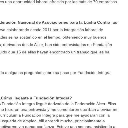
des una oportunidad laboral ofrecida por las más de 70 empresas
deración Nacional de Asociaciones para la Lucha Contra las
eva colaborando desde 2011 por la integración laboral de
ades se ha sostenido en el tiempo, obteniendo muy buenos
, derivadas desde Alcer,
han sido entrevistadas en Fundación
uido que 15 de ellas hayan encontrado un trabajo que les ha
ido a algunas preguntas sobre su paso por Fundación Integra.
¿Cómo llegaste a Fundación Integra?
A Fundación Integra llegué derivado de la Federación Alcer. Ellos
me hicieron una entrevista y me comentaron que iban a enviar mi
currículum a Fundación Integra para que me ayudaran con la
búsqueda de empleo. Allí aprendí mucho, principalmente a
motivarme y a ganar confianza. Estuve una semana asistiendo a