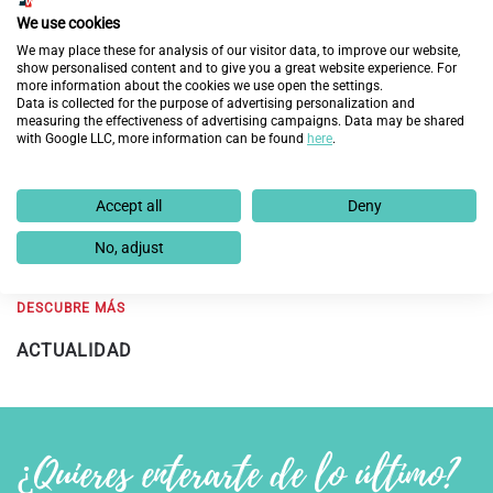
We use cookies
We may place these for analysis of our visitor data, to improve our website,
show personalised content and to give you a great website experience. For
more information about the cookies we use open the settings.
Data is collected for the purpose of advertising personalization and
measuring the effectiveness of advertising campaigns. Data may be shared
Fundación Endesa y Fundación Integra prevén
with Google LLC, more information can be found
here
.
mejorar la empleabilidad de 60 personas en
exclusión social en Aragón con la nueva edición del
programa ‘Cambiando Vidas’
Accept all
Deny
No, adjust
19 de febrero de 2025
DESCUBRE MÁS
ACTUALIDAD
¿Quieres enterarte de lo último?