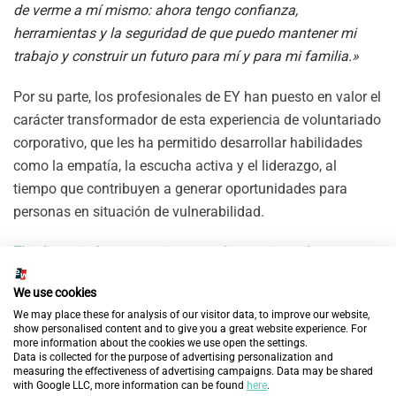
de verme a mí mismo: ahora tengo confianza,
herramientas y la seguridad de que puedo mantener mi
trabajo y construir un futuro para mí y para mi familia.»
Por su parte, los profesionales de EY han puesto en valor el
carácter transformador de esta experiencia de voluntariado
corporativo, que les ha permitido desarrollar habilidades
como la empatía, la escucha activa y el liderazgo, al
tiempo que contribuyen a generar oportunidades para
personas en situación de vulnerabilidad.
El voluntariado corporativo como herramienta de
transformación social
We use cookies
La experiencia desarrollada junto a EY pone de manifiesto
We may place these for analysis of our visitor data, to improve our website,
show personalised content and to give you a great website experience. For
el papel del voluntariado corporativo como herramienta
more information about the cookies we use open the settings.
Data is collected for the purpose of advertising personalization and
para impulsar la integración social y laboral. A través de la
measuring the effectiveness of advertising campaigns. Data may be shared
implicación directa de los profesionales, las empresas
with Google LLC, more information can be found
here
.