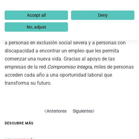
multiplican su impacto positivo en la sociedad y
contribuyen a construir entornos más diversos, inclusivos y
Accept all
Deny
sostenibles.
No, adjust
Fundación Integra trabaja desde hace 25 años para ayudar
a personas en exclusión social severa y a personas con
discapacidad a encontrar un empleo que les permita
comenzar una nueva vida. Gracias al apoyo de las
empresas de la red
Compromiso Integra
, miles de personas
acceden cada año a una oportunidad laboral que
transforma su futuro.
Anteriores
Siguientes
DESCUBRE MÁS