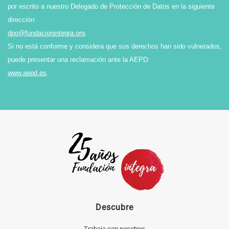
por escrito a nuestro Delegado de Protección de Datos en la siguiente
dirección:
dpo@fundacionintegra.org
.
Si no está conforme y considera que sus derechos han sido vulnerados,
puede presentar una reclamación ante la AEPD:
www.aepd.es
.
Descubre
Trabaja con nosotros