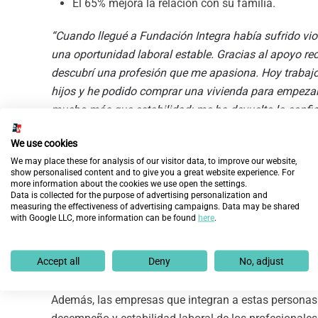
El 65% mejora la relación con su familia.
“Cuando llegué a Fundación Integra había sufrido vio
una oportunidad laboral estable. Gracias al apoyo re
descubrí una profesión que me apasiona. Hoy trabajo 
hijos y he podido comprar una vivienda para empezar
mucho más que estabilidad: me ha devuelto la confian
candidata de Fundación Integra.
We use cookies
Un impacto positivo también para las empresas y la 
We may place these for analysis of our visitor data, to improve our website,
show personalised content and to give you a great website experience. For
more information about the cookies we use open the settings.
El estudio refleja además cómo la integración laboral
Data is collected for the purpose of advertising personalization and
measuring the effectiveness of advertising campaigns. Data may be shared
por un lado se reducen ayudas públicas hasta 2.535€
with Google LLC, more information can be found
here
.
contribución en 1.770€ de media por persona al año e
contribuye a reducir la dependencia de ayudas públi
Accept all
Deny
No, adjust
cotizaciones e impuestos.
Además, las empresas que integran a estas personas