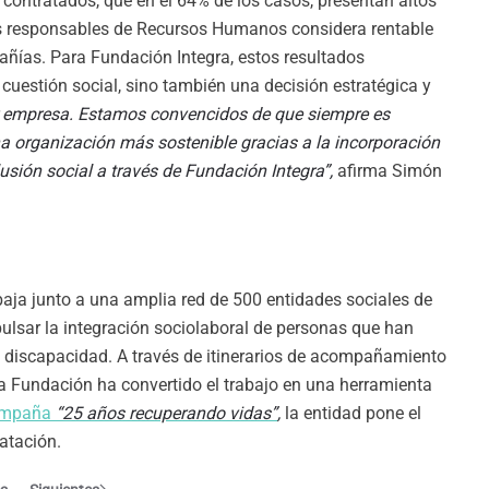
 contratados, que en el 64% de los casos, presentan altos
los responsables de Recursos Humanos considera rentable
pañías. Para Fundación Integra, estos resultados
uestión social, sino también una decisión estratégica y
empresa. Estamos convencidos de que siempre es
a organización más sostenible gracias a la incorporación
usión social a través de Fundación Integra”,
afirma Simón
baja junto a una amplia red de 500 entidades sociales de
sar la integración sociolaboral de personas que han
n discapacidad. A través de itinerarios de acompañamiento
la Fundación ha convertido el trabajo en una herramienta
ampaña
“25 años recuperando vidas”
,
la entidad pone el
ratación.