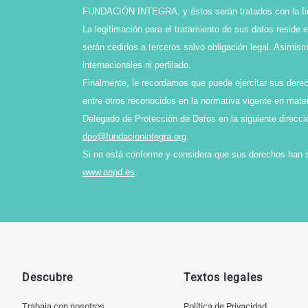
FUNDACIÓN INTEGRA, y éstos serán tratados con la final
La legitimación para el tratamiento de sus datos reside 
serán cedidos a terceros salvo obligación legal. Asimi
internacionales ni perfilado.
Finalmente, le recordamos que puede ejercitar sus derech
entre otros reconocidos en la normativa vigente en mater
Delegado de Protección de Datos en la siguiente direcci
dpo@fundacionintegra.org
.
Si no está conforme y considera que sus derechos han 
www.aepd.es
.
Descubre
Textos legales
Trabaja con nosotros
Política de Privacidad