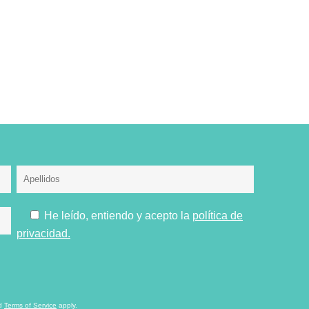
He leído, entiendo y acepto la
política de
privacidad.
d
Terms of Service
apply.