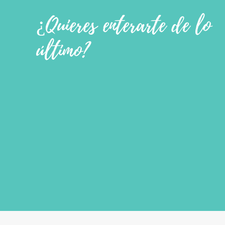
¿Quieres enterarte de lo
último?