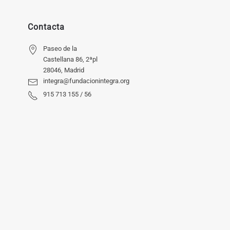
Contacta
Paseo de la
Castellana 86, 2ªpl
28046, Madrid
integra@fundacionintegra.org
915 713 155 / 56