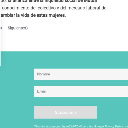
cto,
la alianza entre la inquietud social
de Mutua
el conocimiento del colectivo y del mercado laboral de
ambiar la vida de estas mujeres.
es
Siguientes
This site is protected by reCAPTCHA and the Google
Privacy Policy
an