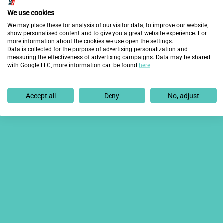
verbalizaciones que se han hecho al concluir el proye
We use cookies
Madrileña
y la profesionalidad de sus voluntarias; y 
We may place these for analysis of our visitor data, to improve our website,
Fundación Integra que han sido clave para ayudar a c
show personalised content and to give you a great website experience. For
more information about the cookies we use open the settings.
Anterior
Data is collected for the purpose of advertising personalization and
measuring the effectiveness of advertising campaigns. Data may be shared
with Google LLC, more information can be found
here
.
Accept all
Deny
No, adjust