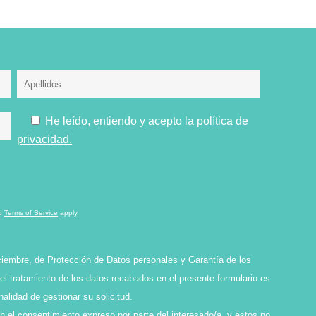
He leído, entiendo y acepto la
política de
privacidad.
d
Terms of Service
apply.
ciembre, de Protección de Datos personales y Garantía de los
l tratamiento de los datos recabados en el presente formulario es
idad de gestionar su solicitud.
en el consentimiento expreso por parte del interesado/a, y éstos no