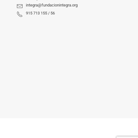
integra@fundacionintegra.org
915 713 155 / 56