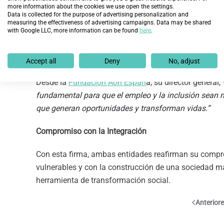
more information about the cookies we use open the settings.
integración sociolaboral, consolidándose como un mod
Data is collected for the purpose of advertising personalization and
measuring the effectiveness of advertising campaigns. Data may be shared
with Google LLC, more information can be found
here
.
Como destaca Ana Muñoz de Dios, Directora General
acceso al empleo, sino que devuelve la esperanza y
oportunidad.”
Accept all
Deny
No, adjust
Desde la
Fundación Aon Españ
a, su director general
fundamental para que el empleo y la inclusión sean 
que generan oportunidades y transforman vidas.”
Compromiso con la Integración
Con esta firma, ambas entidades reafirman su compr
vulnerables y con la construcción de una sociedad m
herramienta de transformación social.
Anterior