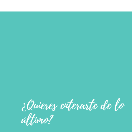
¿Quieres enterarte de lo
último?