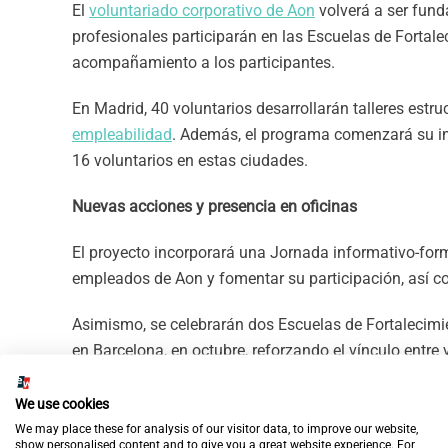
El
voluntariado corporativo de Aon
volverá a ser fund
profesionales participarán en las Escuelas de Fortale
acompañamiento a los participantes.
En Madrid, 40 voluntarios desarrollarán talleres est
empleabilidad
. Además, el programa comenzará su imp
16 voluntarios en estas ciudades.
Nuevas acciones y presencia en oficinas
El proyecto incorporará una Jornada informativo-forma
empleados de Aon y fomentar su participación, así co
Asimismo, se celebrarán dos Escuelas de Fortalecimien
en Barcelona, en octubre, reforzando el vínculo entre 
Una alianza que genera oportunidades
We use cookies
We may place these for analysis of our visitor data, to improve our website,
El proyecto
“Asegurando un futuro”
ofrece acompañamie
show personalised content and to give you a great website experience. For