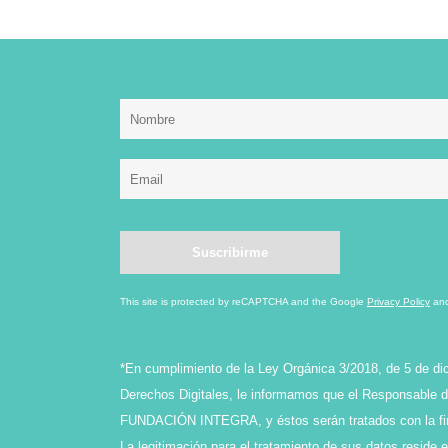
This site is protected by reCAPTCHA and the Google
Privacy Policy
an
*En cumplimiento de la Ley Orgánica 3/2018, de 5 de di
Derechos Digitales, le informamos que el Responsable de
FUNDACIÓN INTEGRA, y éstos serán tratados con la final
La legitimación para el tratamiento de sus datos reside 