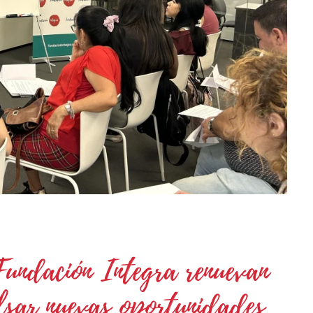
undación Integra renuevan
lsar nuevas oportunidades