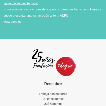
dpo@fundacionintegra.org
.
Si no está conforme y considera que sus derechos han sido vulnerados,
puede presentar una reclamación ante la AEPD:
www.aepd.es
.
Descubre
Trabaja con nosotros
Quiénes somos
Qué hacemos