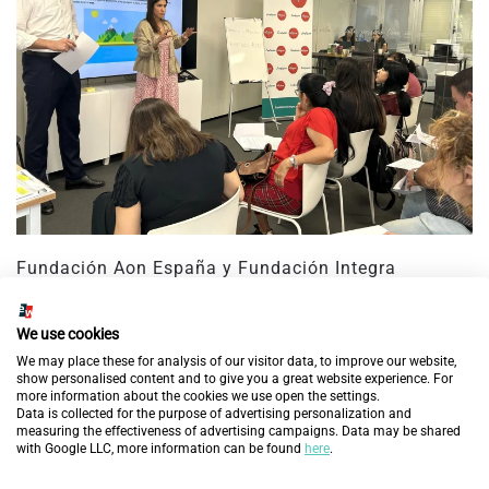
Fundación Aon España y Fundación Integra
renuevan su compromiso para impulsar nuevas
oportunidades laborales a personas en exclusión
We use cookies
social
We may place these for analysis of our visitor data, to improve our website,
show personalised content and to give you a great website experience. For
4 de mayo de 2026
more information about the cookies we use open the settings.
Data is collected for the purpose of advertising personalization and
measuring the effectiveness of advertising campaigns. Data may be shared
with Google LLC, more information can be found
here
.