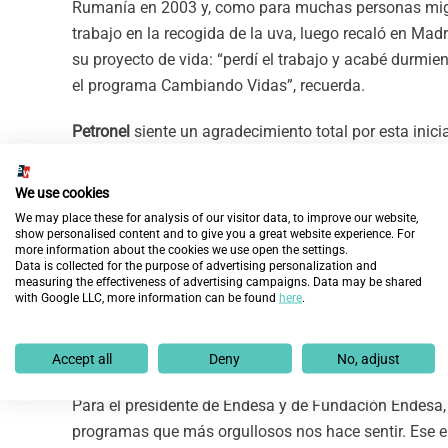
Rumanía en 2003 y, como para muchas personas migr
trabajo en la recogida de la uva, luego recaló en Ma
su proyecto de vida: “perdí el trabajo y acabé durmie
el programa Cambiando Vidas”, recuerda.
Petronel
siente un agradecimiento total por esta inicia
herramientas que yo necesitaba para comenzar la bú
siento útil, feliz, lleno de alegría. Es el trabajo de mi vi
We use cookies
We may place these for analysis of our visitor data, to improve our website,
Por su parte, el alcalde de Madrid,
José Luis Martíne
show personalised content and to give you a great website experience. For
more information about the cookies we use open the settings.
convertido en el salario del alma para tantas y tanta
Data is collected for the purpose of advertising personalization and
necesitan”. Almeida ha recordado que “los testimoni
measuring the effectiveness of advertising campaigns. Data may be shared
with Google LLC, more information can be found
here
.
cambiar la vida a todos en un instante. Son muchas 
progresar. Ojalá llegue el momento en que dejemos de
sociedad ya no necesita de nuestra ayuda”.
Accept all
Deny
No, adjust
Para el presidente de Endesa y de Fundación Endesa
programas que más orgullosos nos hace sentir. Ese e