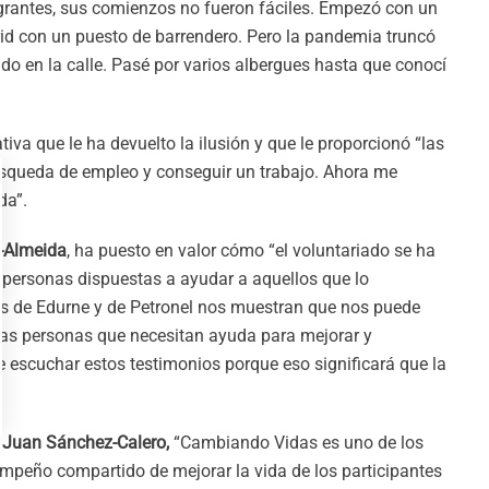
antes, sus comienzos no fueron fáciles. Empezó con un
drid con un puesto de barrendero. Pero la pandemia truncó
ndo en la calle. Pasé por varios albergues hasta que conocí
tiva que le ha devuelto la ilusión y que le proporcionó “las
squeda de empleo y conseguir un trabajo. Ahora me
da”.
z-Almeida
, ha puesto en valor cómo “el voluntariado se ha
s personas dispuestas a ayudar a aquellos que lo
os de Edurne y de Petronel nos muestran que nos puede
las personas que necesitan ayuda para mejorar y
 escuchar estos testimonios porque eso significará que la
,
Juan Sánchez-Calero,
“Cambiando Vidas es uno de los
mpeño compartido de mejorar la vida de los participantes