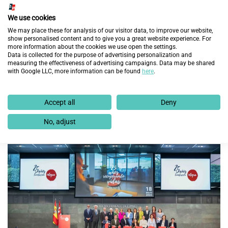
We use cookies
We may place these for analysis of our visitor data, to improve our website,
show personalised content and to give you a great website experience. For
more information about the cookies we use open the settings.
Data is collected for the purpose of advertising personalization and
measuring the effectiveness of advertising campaigns. Data may be shared
with Google LLC, more information can be found
here
.
Fundación Integra consigue un empleo a 18.000
personas en exclusión social y con discapacidad en
Accept all
Deny
España
No, adjust
3 de junio de 2026