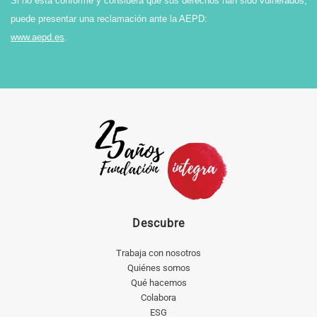
Si no está conforme y considera que sus derechos han sido vulnerados,
puede presentar una reclamación ante la AEPD:
www.aepd.es
.
Descubre
Trabaja con nosotros
Quiénes somos
Qué hacemos
Colabora
ESG