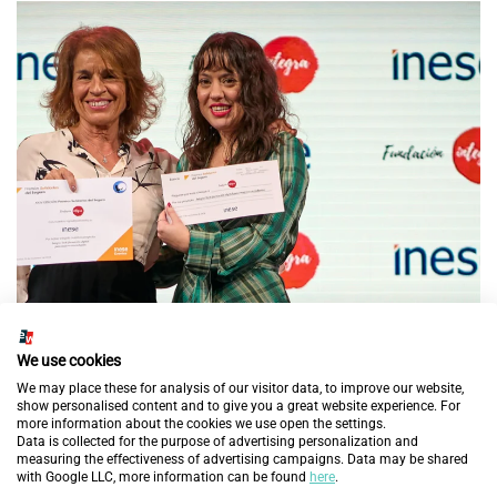
Fundación Integra galardonada por INESE en los
We use cookies
Premios Solidarios del Seguro
We may place these for analysis of our visitor data, to improve our website,
show personalised content and to give you a great website experience. For
more information about the cookies we use open the settings.
20 de noviembre de 2024
Data is collected for the purpose of advertising personalization and
measuring the effectiveness of advertising campaigns. Data may be shared
with Google LLC, more information can be found
here
.
DESCUBRE MÁS