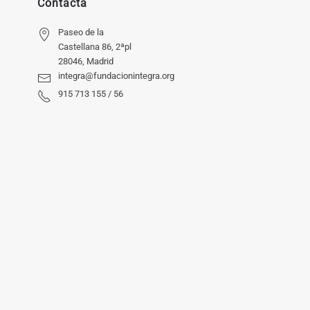
Contacta
Paseo de la
Castellana 86, 2ªpl
28046, Madrid
integra@fundacionintegra.org
915 713 155 / 56