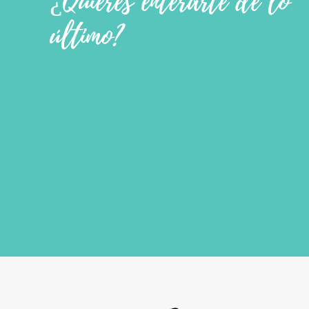
¿Quieres enterarte de lo
último?