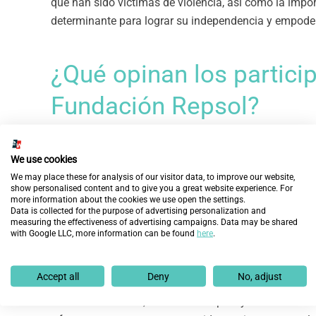
que han sido víctimas de violencia, así como la impo
determinante para lograr su independencia y empode
¿Qué opinan los partici
Fundación Repsol?
“Este proyecto es
un antes y un después
: me ha abier
We use cookies
encontré trabajo en logística y estoy feliz. Me siento
We may place these for analysis of our visitor data, to improve our website,
comparte una de las participantes.
show personalised content and to give you a great website experience. For
more information about the cookies we use open the settings.
Data is collected for the purpose of advertising personalization and
Este programa ha conseguido devolver a las mujeres p
measuring the effectiveness of advertising campaigns. Data may be shared
ayudándolas a identificar, potenciar y desarrollar s
with Google LLC, more information can be found
here
.
para convertirse en
protagonistas de su propio futuro
situaciones similares.
Accept all
Deny
No, adjust
Desde el año 2013, Fundación Repsol y Fundación I