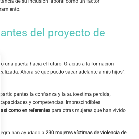
rtancia de su inclusión laboral como un factor
ramiento.
pantes del proyecto de
to una puerta hacia el futuro. Gracias a la formación
 realizada. Ahora sé que puedo sacar adelante a mis hijos”,
articipantes la confianza y la autoestima perdida,
us capacidades y competencias. Imprescindibles
 así como en referentes
para otras mujeres que han vivido
ntegra han ayudado a
230 mujeres víctimas de violencia de