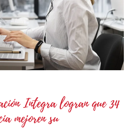
ción Integra logran que 34
cia mejoren su