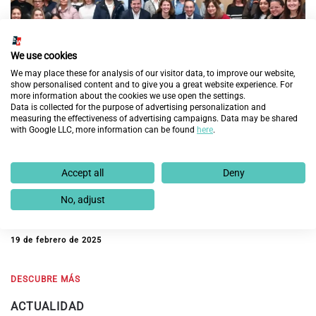
We use cookies
We may place these for analysis of our visitor data, to improve our website,
show personalised content and to give you a great website experience. For
more information about the cookies we use open the settings.
Data is collected for the purpose of advertising personalization and
measuring the effectiveness of advertising campaigns. Data may be shared
with Google LLC, more information can be found
here
.
Fundación Endesa y Fundación Integra prevén
Accept all
Deny
mejorar la empleabilidad de 60 personas en
exclusión social en Aragón con la nueva edición del
No, adjust
programa ‘Cambiando Vidas’
19 de febrero de 2025
DESCUBRE MÁS
ACTUALIDAD