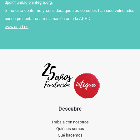
dpo@fundacionintegra.org
.
Si no está conforme y considera que sus derechos han sido vulnerados,
puede presentar una reclamación ante la AEPD:
www.aepd.es
.
Descubre
Trabaja con nosotros
Quiénes somos
Qué hacemos