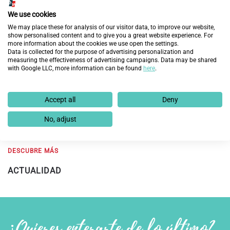
We use cookies
We may place these for analysis of our visitor data, to improve our website,
show personalised content and to give you a great website experience. For
more information about the cookies we use open the settings.
Data is collected for the purpose of advertising personalization and
measuring the effectiveness of advertising campaigns. Data may be shared
Fundación Endesa y Fundación Integra prevén
with Google LLC, more information can be found
here
.
mejorar la empleabilidad de 60 personas en
exclusión social en Aragón con la nueva edición del
Accept all
Deny
programa ‘Cambiando Vidas’
No, adjust
19 de febrero de 2025
DESCUBRE MÁS
ACTUALIDAD
¿Quieres enterarte de lo último?