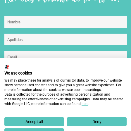
He leído, entiendo y acepto la
política de privacidad.
We use cookies
We may place these for analysis of our visitor data, to improve our website,
show personalised content and to give you a great website experience. For
more information about the cookies we use open the settings.
Data is collected for the purpose of advertising personalization and
measuring the effectiveness of advertising campaigns. Data may be shared
This site is protected by reCAPTCHA and the Google
Privacy Policy
and
Terms of Service
with Google LLC, more information can be found
here
.
apply.
Accept all
Deny
*En cumplimiento de la Ley Orgánica 3/2018, de 5 de diciembre, de