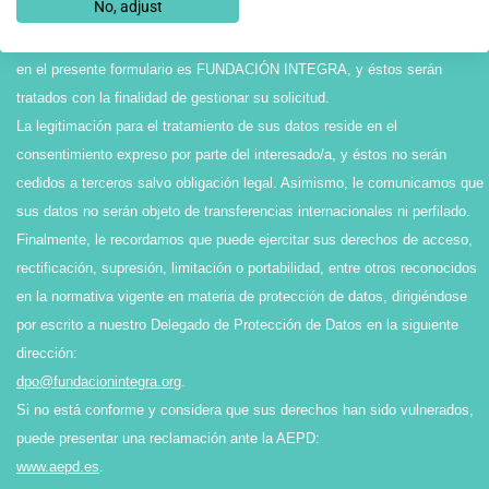
No, adjust
Protección de Datos personales y Garantía de los Derechos Digitales, le
informamos que el Responsable del tratamiento de los datos recabados
en el presente formulario es FUNDACIÓN INTEGRA, y éstos serán
tratados con la finalidad de gestionar su solicitud.
La legitimación para el tratamiento de sus datos reside en el
consentimiento expreso por parte del interesado/a, y éstos no serán
cedidos a terceros salvo obligación legal. Asimismo, le comunicamos que
sus datos no serán objeto de transferencias internacionales ni perfilado.
Finalmente, le recordamos que puede ejercitar sus derechos de acceso,
rectificación, supresión, limitación o portabilidad, entre otros reconocidos
en la normativa vigente en materia de protección de datos, dirigiéndose
por escrito a nuestro Delegado de Protección de Datos en la siguiente
dirección:
dpo@fundacionintegra.org
.
Si no está conforme y considera que sus derechos han sido vulnerados,
puede presentar una reclamación ante la AEPD:
www.aepd.es
.