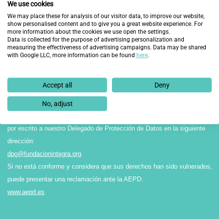
informamos que el Responsable del tratamiento de los datos recabados
We use cookies
en el presente formulario es FUNDACIÓN INTEGRA, y éstos serán
We may place these for analysis of our visitor data, to improve our website,
show personalised content and to give you a great website experience. For
tratados con la finalidad de gestionar su solicitud.
more information about the cookies we use open the settings.
La legitimación para el tratamiento de sus datos reside en el
Data is collected for the purpose of advertising personalization and
measuring the effectiveness of advertising campaigns. Data may be shared
consentimiento expreso por parte del interesado/a, y éstos no serán
with Google LLC, more information can be found
here
.
cedidos a terceros salvo obligación legal. Asimismo, le comunicamos que
sus datos no serán objeto de transferencias internacionales ni perfilado.
Accept all
Deny
Finalmente, le recordamos que puede ejercitar sus derechos de acceso,
rectificación, supresión, limitación o portabilidad, entre otros reconocidos
No, adjust
en la normativa vigente en materia de protección de datos, dirigiéndose
por escrito a nuestro Delegado de Protección de Datos en la siguiente
dirección:
dpo@fundacionintegra.org
.
Si no está conforme y considera que sus derechos han sido vulnerados,
puede presentar una reclamación ante la AEPD:
www.aepd.es
.