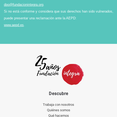
dpo@fundacionintegra.org
.
Si no está conforme y considera que sus derechos han sido vulnerados,
puede presentar una reclamación ante la AEPD:
www.aepd.es
.
Descubre
Trabaja con nosotros
Quiénes somos
Qué hacemos