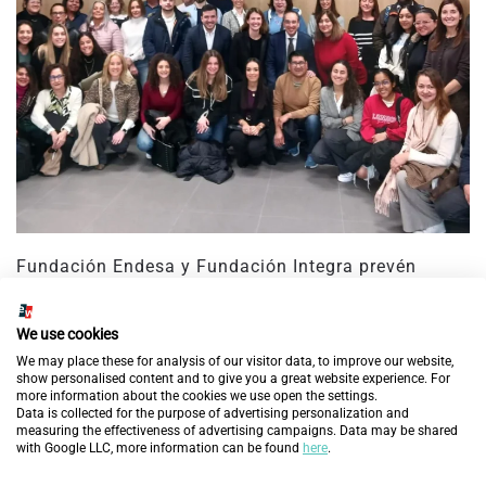
Fundación Endesa y Fundación Integra prevén
mejorar la empleabilidad de 60 personas en
exclusión social en Aragón con la nueva edición del
We use cookies
programa ‘Cambiando Vidas’
We may place these for analysis of our visitor data, to improve our website,
show personalised content and to give you a great website experience. For
19 de febrero de 2025
more information about the cookies we use open the settings.
Data is collected for the purpose of advertising personalization and
measuring the effectiveness of advertising campaigns. Data may be shared
DESCUBRE MÁS
with Google LLC, more information can be found
here
.
ACTUALIDAD