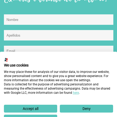
He leído, entiendo y acepto la
política de privacidad.
We use cookies
We may place these for analysis of our visitor data, to improve our website,
show personalised content and to give you a great website experience. For
more information about the cookies we use open the settings.
Data is collected for the purpose of advertising personalization and
measuring the effectiveness of advertising campaigns. Data may be shared
This site is protected by reCAPTCHA and the Google
Privacy Policy
and
Terms of Service
with Google LLC, more information can be found
here
.
apply.
Accept all
Deny
*En cumplimiento de la Ley Orgánica 3/2018, de 5 de diciembre, de