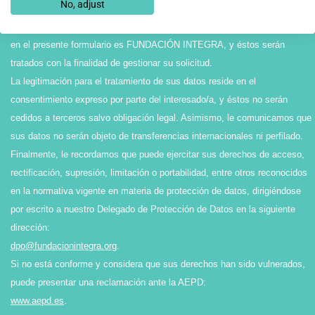
No, adjust
Protección de Datos personales y Garantía de los Derechos Digitales, le
informamos que el Responsable del tratamiento de los datos recabados
en el presente formulario es FUNDACIÓN INTEGRA, y éstos serán
tratados con la finalidad de gestionar su solicitud.
La legitimación para el tratamiento de sus datos reside en el
consentimiento expreso por parte del interesado/a, y éstos no serán
cedidos a terceros salvo obligación legal. Asimismo, le comunicamos que
sus datos no serán objeto de transferencias internacionales ni perfilado.
Finalmente, le recordamos que puede ejercitar sus derechos de acceso,
rectificación, supresión, limitación o portabilidad, entre otros reconocidos
en la normativa vigente en materia de protección de datos, dirigiéndose
por escrito a nuestro Delegado de Protección de Datos en la siguiente
dirección:
dpo@fundacionintegra.org
.
Si no está conforme y considera que sus derechos han sido vulnerados,
puede presentar una reclamación ante la AEPD:
www.aepd.es
.