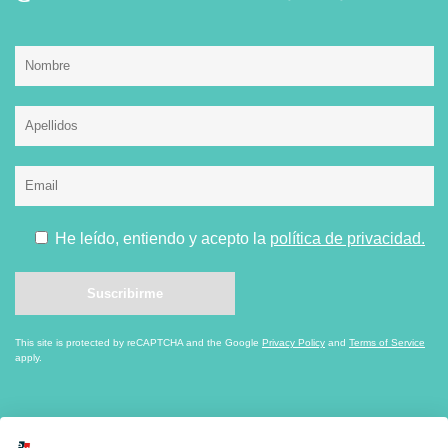
He leído, entiendo y acepto la
política de privacidad.
This site is protected by reCAPTCHA and the Google
Privacy Policy
and
Terms of Service
apply.
*En cumplimiento de la Ley Orgánica 3/2018, de 5 de diciembre, de