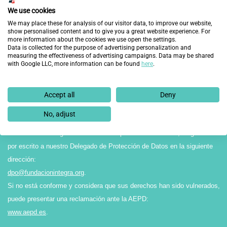
Protección de Datos personales y Garantía de los Derechos Digitales, le
We use cookies
informamos que el Responsable del tratamiento de los datos recabados
We may place these for analysis of our visitor data, to improve our website,
en el presente formulario es FUNDACIÓN INTEGRA, y éstos serán
show personalised content and to give you a great website experience. For
more information about the cookies we use open the settings.
tratados con la finalidad de gestionar su solicitud.
Data is collected for the purpose of advertising personalization and
La legitimación para el tratamiento de sus datos reside en el
measuring the effectiveness of advertising campaigns. Data may be shared
with Google LLC, more information can be found
here
.
consentimiento expreso por parte del interesado/a, y éstos no serán
cedidos a terceros salvo obligación legal. Asimismo, le comunicamos que
sus datos no serán objeto de transferencias internacionales ni perfilado.
Accept all
Deny
Finalmente, le recordamos que puede ejercitar sus derechos de acceso,
No, adjust
rectificación, supresión, limitación o portabilidad, entre otros reconocidos
en la normativa vigente en materia de protección de datos, dirigiéndose
por escrito a nuestro Delegado de Protección de Datos en la siguiente
dirección:
dpo@fundacionintegra.org
.
Si no está conforme y considera que sus derechos han sido vulnerados,
puede presentar una reclamación ante la AEPD:
www.aepd.es
.