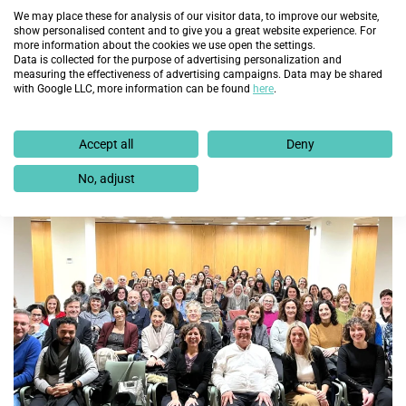
We may place these for analysis of our visitor data, to improve our website,
show personalised content and to give you a great website experience. For
more information about the cookies we use open the settings.
Data is collected for the purpose of advertising personalization and
measuring the effectiveness of advertising campaigns. Data may be shared
with Google LLC, more information can be found
here
.
El sector Retail impulsa más de 3.800
oportunidades laborales para personas en situación
Accept all
Deny
de vulnerabilidad junto a Fundación Integra
No, adjust
29 de julio de 2026