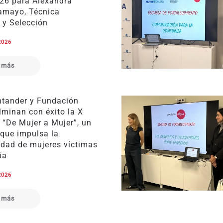
026 para Alexandra
amayo, Técnica
 y Selección
2026
 más
tander y Fundación
lminan con éxito la X
 “De Mujer a Mujer”, un
que impulsa la
idad de mujeres víctimas
ia
2026
 más