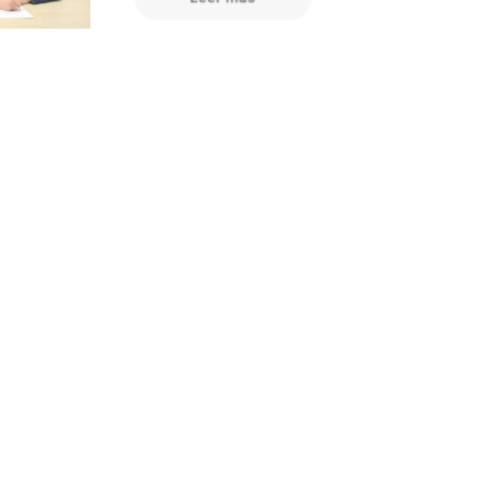
Fundación Integra y Banco
Santander impulsan el empleo de
60 personas en exclusión social
severa afectadas por la DANA
17 de abril de 2026
Leer más
Fundación Repsol y Fundación
Integra culminan con éxito la V
edición de “Im-pacto: Generando
nuevas oportunidades” impulsando
la empleabilidad de 32 mujeres
víctimas de violencia