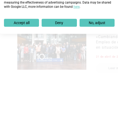
measuring the effectiveness of advertising campaigns. Data may be shared
Leer
with Google LLC, more information can be found
here
.
Accept all
Deny
No, adjust
Fundación
Integra c
«Cambiand
Empleo de
en situaci
21 de abril d
Leer
Abril 202
Recursos
Integra 2
Fernández
de persona
recogida 