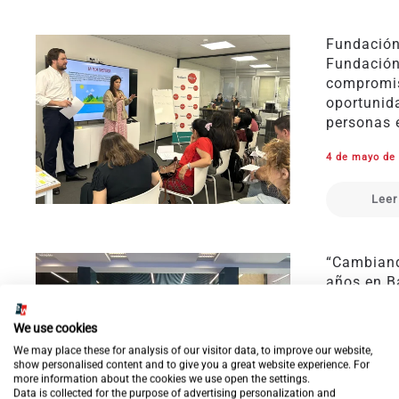
Fundación
Fundación
compromis
oportunid
personas 
4 de mayo de
Leer
“Cambiand
años en B
1.600 cont
nueva edi
We use cookies
personas 
We may place these for analysis of our visitor data, to improve our website,
show personalised content and to give you a great website experience. For
29 de abril d
more information about the cookies we use open the settings.
Data is collected for the purpose of advertising personalization and