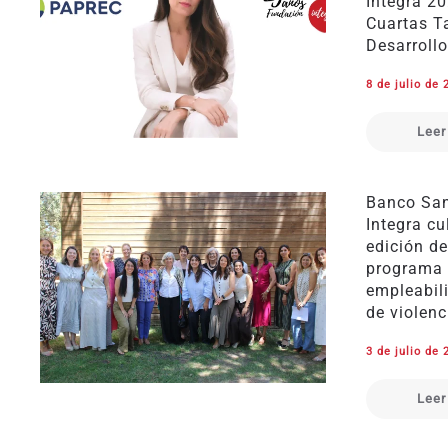
Integra 2
Cuartas T
Desarrollo
8 de julio de 
Leer
Banco San
Integra cu
edición de
programa 
empleabil
de violenc
3 de julio de 
Leer