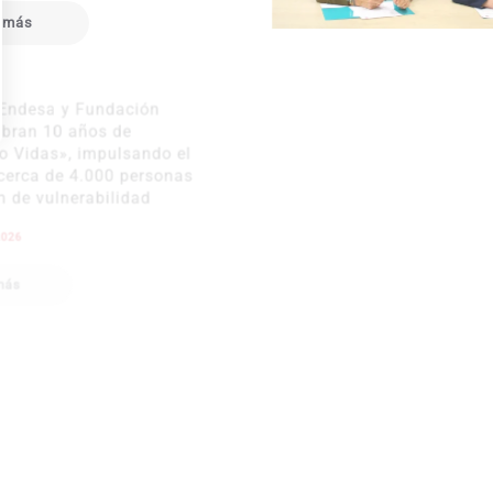
 más
 Endesa y Fundación
elebran 10 años de
o Vidas», impulsando el
 cerca de 4.000 personas
ón de vulnerabilidad
e 2026
 más
6. Mención Especial de
 Humanos Fundación
026 para Carolina Gálvez
, Responsable selección
l – Servicio limpieza y
Barcelona