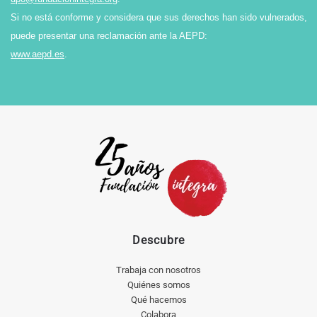
Si no está conforme y considera que sus derechos han sido vulnerados,
puede presentar una reclamación ante la AEPD:
www.aepd.es
.
Descubre
Trabaja con nosotros
Quiénes somos
Qué hacemos
Colabora