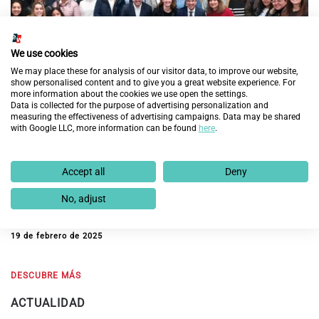
We use cookies
We may place these for analysis of our visitor data, to improve our website,
show personalised content and to give you a great website experience. For
more information about the cookies we use open the settings.
Data is collected for the purpose of advertising personalization and
measuring the effectiveness of advertising campaigns. Data may be shared
with Google LLC, more information can be found
here
.
Fundación Endesa y Fundación Integra prevén
Accept all
Deny
mejorar la empleabilidad de 60 personas en
exclusión social en Aragón con la nueva edición del
No, adjust
programa ‘Cambiando Vidas’
19 de febrero de 2025
DESCUBRE MÁS
ACTUALIDAD