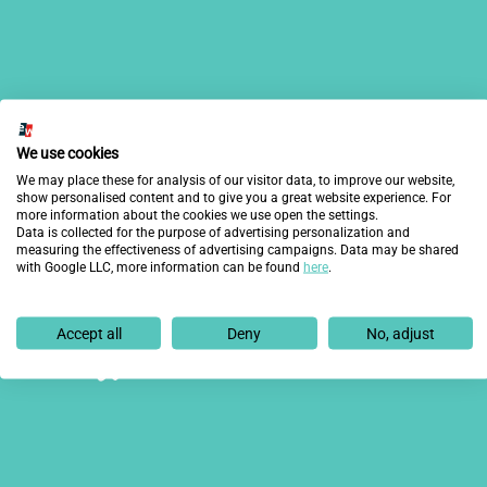
We use cookies
We may place these for analysis of our visitor data, to improve our website,
show personalised content and to give you a great website experience. For
more information about the cookies we use open the settings.
Data is collected for the purpose of advertising personalization and
measuring the effectiveness of advertising campaigns. Data may be shared
with Google LLC, more information can be found
here
.
¿Quieres enterarte de lo
Accept all
Deny
No, adjust
último?