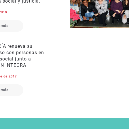
 social y justicia.
 2018
 más
ÍA renueva su
o con personas en
social junto a
N INTEGRA
re de 2017
 más