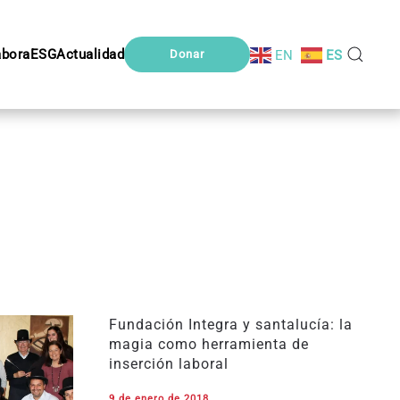
abora
ESG
Actualidad
EN
ES
Donar
Fundación Integra y santalucía: la
magia como herramienta de
inserción laboral
9 de enero de 2018