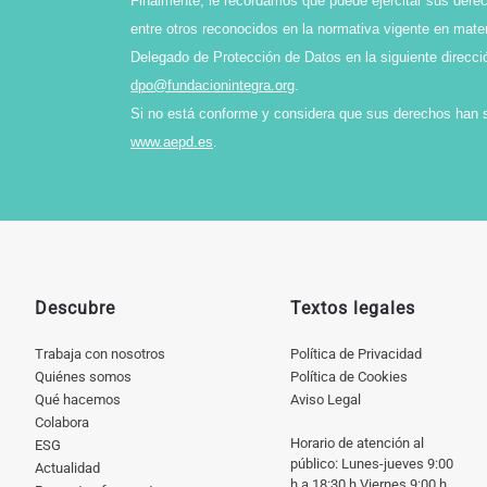
Finalmente, le recordamos que puede ejercitar sus derech
entre otros reconocidos en la normativa vigente en mater
Delegado de Protección de Datos en la siguiente direcci
dpo@fundacionintegra.org
.
Si no está conforme y considera que sus derechos han 
www.aepd.es
.
Descubre
Textos legales
Trabaja con nosotros
Política de Privacidad
Quiénes somos
Política de Cookies
Qué hacemos
Aviso Legal
Colabora
Horario de atención al
ESG
público: Lunes-jueves 9:00
Actualidad
h a 18:30 h Viernes 9:00 h