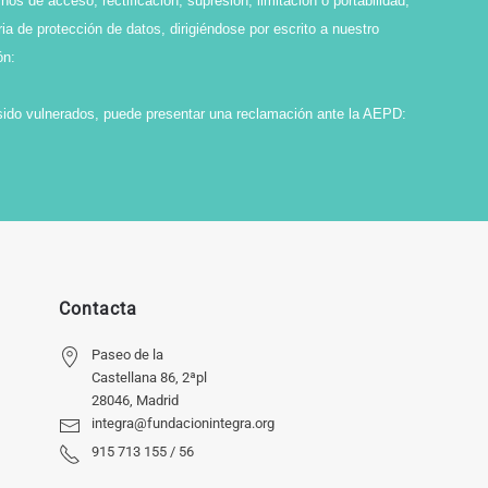
os de acceso, rectificación, supresión, limitación o portabilidad,
ia de protección de datos, dirigiéndose por escrito a nuestro
ón:
sido vulnerados, puede presentar una reclamación ante la AEPD:
Contacta
Paseo de la
Castellana 86, 2ªpl
28046, Madrid
integra@fundacionintegra.org
915 713 155 / 56