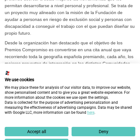
permitan desarrollarse a nivel personal y profesional. Se trata de
un proyecto muy alineado con la misión de la Fundación de
ayudar a personas en riesgo de exclusión social y personas con
discapacidad a conseguir el trabajo con el que puedan diseñar su
propio futuro.
Desde la organización han destacado que el objetivo de los
Premios Compromiso es convertirse en una cita anual que vaya
recorriendo toda la geografía española premiando, cada año, los
mejores proyectos de integración en las distintas Comunidades
Autónomas.
We use cookies
Anteriores
Siguientes
We may place these for analysis of our visitor data, to improve our website,
show personalised content and to give you a great website experience. For
more information about the cookies we use open the settings.
DESCUBRE MÁS
Data is collected for the purpose of advertising personalization and
measuring the effectiveness of advertising campaigns. Data may be shared
with Google LLC, more information can be found
here
.
Accept all
Deny