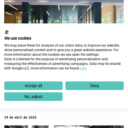
We use cookies
We may place these for analysis of our visitor data, to improve our website,
show personalised content and to give you a great website experience. For
more information about the cookies we use open the settings.
Data is collected for the purpose of advertising personalization and
measuring the effectiveness of advertising campaigns. Data may be shared
with Google LLC, more information can be found
here
.
Accept all
Deny
“Cambiando Vidas” cumple 10 años en Barcelona
con cerca de 1.600 contratos de trabajo y una
No, adjust
nueva edición para ayudar a 80 personas en
exclusión social
29 de abril de 2026