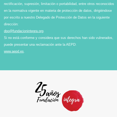
rectificación, supresión, limitación o portabilidad, entre otros reconocidos
en la normativa vigente en materia de protección de datos, dirigiéndose
por escrito a nuestro Delegado de Protección de Datos en la siguiente
dirección:
dpo@fundacionintegra.org
.
Si no está conforme y considera que sus derechos han sido vulnerados,
puede presentar una reclamación ante la AEPD:
www.aepd.es
.