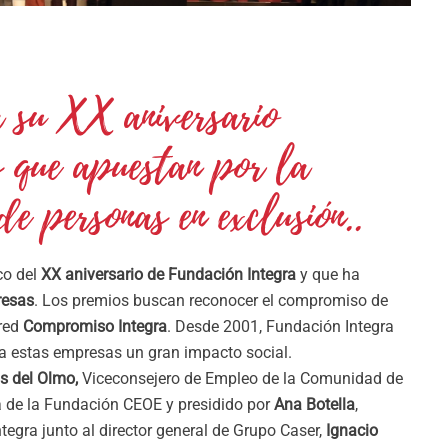
a su XX aniversario
 que apuestan por la
de personas en exclusión..
co del
XX aniversario de Fundación Integra
y que ha
resas
. Los premios buscan reconocer el compromiso de
 red
Compromiso Integra
. Desde 2001, Fundación Integra
a estas empresas un gran impacto social.
s del Olmo,
Viceconsejero de Empleo de la Comunidad de
ta de la Fundación CEOE y presidido por
Ana Botella
,
egra junto al director general de Grupo Caser,
Ignacio