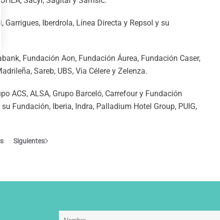
 OHLA, Sacyr, Sagital y Samsic.
 Garrigues, Iberdrola, Línea Directa y Repsol y su
cabank, Fundación Aon, Fundación Áurea, Fundación Caser,
drileña, Sareb, UBS, Via Célere y Zelenza.
po ACS, ALSA, Grupo Barceló, Carrefour y Fundación
 su Fundación, Iberia, Indra, Palladium Hotel Group, PUIG,
es
Siguientes