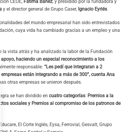
ación CEOE,
Fátima Báñez
, y presidido por la fundadora y
a
y el director general de Grupo Caser,
Ignacio Eyriés
.
sonalidades del mundo empresarial han sido entrevistados
undación, cuya vida ha cambiado gracias a un empleo y una
o la vista atrás y ha analizado la labor de la Fundación
apoyo, haciendo un especial reconocimiento a los
ialmente responsable.
“Les pedí que integraran a 2
s empresas están integrando a más de 300”, cuenta Ana
has otras empresas se unieron después.
egra se han dividido en
cuatro categorías
:
Premios a la
ctos sociales
y Premios al compromiso de los patronos de
ducare, El Corte Inglés, Eysa, Ferrovial, Gesvalt, Grupo