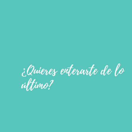
¿Quieres enterarte de lo
último?