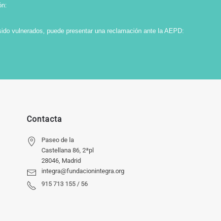
ón:
sido vulnerados, puede presentar una reclamación ante la AEPD:
Contacta
Paseo de la
Castellana 86, 2ªpl
28046, Madrid
integra@fundacionintegra.org
915 713 155 / 56