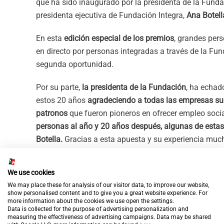
que ha sido inaugurado por la presidenta de la Fund
presidenta ejecutiva de Fundación Integra,
Ana Botell
En esta
edición especial de los premios
, grandes per
en directo por personas integradas a través de la F
segunda oportunidad.
Por su parte,
la presidenta de la Fundación
, ha echad
estos 20 años
agradeciendo a todas las empresas su 
patronos
que fueron pioneros en ofrecer empleo soc
personas al año y 20 años después, algunas de esta
Botella.
Gracias a esta apuesta y su experiencia muc
En esta edición especial, los premios Compromiso Int
We use cookies
integración
,
Premios al voluntariado
,
Premios a proye
We may place these for analysis of our visitor data, to improve our website,
la Fundación
.
show personalised content and to give you a great website experience. For
more information about the cookies we use open the settings.
Data is collected for the purpose of advertising personalization and
Premios a la integración
: Bankinter, Compass Group, E
measuring the effectiveness of advertising campaigns. Data may be shared