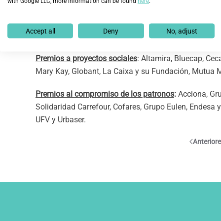
CTC, Leroy Merlin, Limpiezas y Servicios Salamanca,
with Google LLC, more information can be found
here
.
Premios al voluntariado
: Banco Santander, Capgemini,
Accept all
Deny
No, adjust
Fundación.
Premios a proyectos sociales
: Altamira, Bluecap, Ce
Mary Kay, Globant, La Caixa y su Fundación, Mutua Ma
Premios al compromiso de los patronos
:
Acciona, Gru
Solidaridad Carrefour, Cofares, Grupo Eulen, Endesa y
UFV y Urbaser.
Anterior