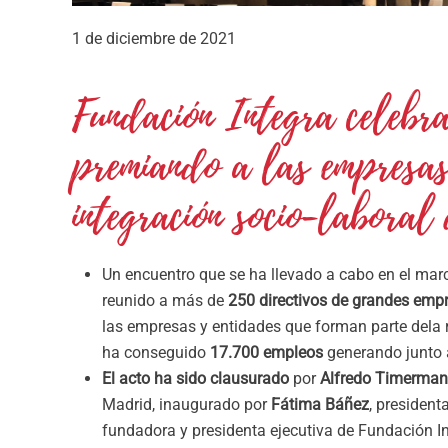
1 de diciembre de 2021
Fundación Integra celebr
premiando a las empresas
integración socio-laboral 
Un encuentro que se ha llevado a cabo en el mar
reunido a más de
250 directivos de grandes emp
las empresas y entidades que forman parte dela
ha conseguido
17.700 empleos
generando junto 
El acto ha sido clausurado
por
Alfredo Timerman
Madrid, inaugurado por
Fátima Báñez
, presiden
fundadora y presidenta ejecutiva de Fundación Int