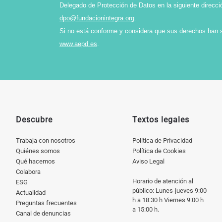
Delegado de Protección de Datos en la siguiente direcci
dpo@fundacionintegra.org
.
Si no está conforme y considera que sus derechos han 
www.aepd.es
.
Descubre
Textos legales
Trabaja con nosotros
Política de Privacidad
Quiénes somos
Política de Cookies
Qué hacemos
Aviso Legal
Colabora
Horario de atención al
ESG
público: Lunes-jueves 9:00
Actualidad
h a 18:30 h Viernes 9:00 h
Preguntas frecuentes
a 15:00 h.
Canal de denuncias