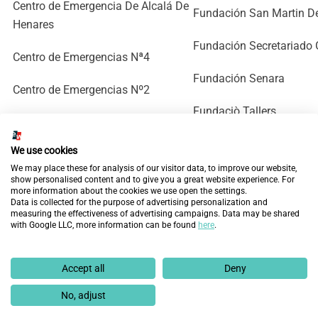
Centro de Emergencia De Alcalá De
Fundación San Martin De
Henares
Fundación Secretariado 
Centro de Emergencias Nª4
Fundación Senara
Centro de Emergencias Nº2
Fundaciò Tallers
Centro de La Mujer Cabanillas Del
Campo
Fundación Tengo Hogar
We use cookies
We may place these for analysis of our visitor data, to improve our website,
Centro de La Mujer Castellón
Grameimpuls
show personalised content and to give you a great website experience. For
more information about the cookies we use open the settings.
Data is collected for the purpose of advertising personalization and
Centro de La Mujer Guadalajara
Hermanas Oblatas
measuring the effectiveness of advertising campaigns. Data may be shared
with Google LLC, more information can be found
here
.
Centro de La Mujer Valencia
Hermanas Trinitarias
Accept all
Deny
Centro de Mujeres Jóvenes Nº 3
Hijas De La Caridad
No, adjust
Centro Integral De Guadalajara
IMAS